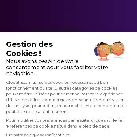
Gestion des
Cookies !
Nous avons besoin de votre
consentement pour vous faciliter votre
navigation.
Global-Exam utilise des cookies nécessaires au bon
fonctionnement du site. D’autres catégories de cookies
peuvent être utilisées pour personnaliser votre expérience,
diffuser des offres commerciales personnalisées ou réaliser
des analyses pour optimiser notre offre. Votre consentement
peut être retiré à tout moment.
Pour modifier vos préférences par la suite, cliquez sur le lien
'Préférences de cookies' situé dans le pied de page.
GlobalExam n'entretient aucun lien avec les institutions qui gèrent les
Lire notre politique de confidentialité
examens officiels du TOEIC®, du Linguaskill, du TOEFL ®, du BRIGHT,