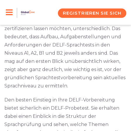
Skip
Bei der DELF-Prüfung lässt sich die Frage nach den
Testvorgaben nicht so einfach beantworten. Diese
to
REGISTRIEREN SIE SICH
sind nämlich je nach Sprachniveau, das Sie
content
zertifizieren lassen möchten, unterschiedlich. Das
bedeutet, dass Aufbau, Aufgabenstellungen und
Anforderungen der DELF-Sprachtests in den
Niveaus A1, A2, B1 und B2 jeweils anders sind. Das
mag auf den ersten Blick unübersichtlich wirken,
zeigt aber ganz deutlich, wie wichtig es ist, vor der
gründlichen Sprachtestvorbereitung sein aktuelles
Sprachniveau zu ermitteln.
Den besten Einstieg in Ihre DELF-Vorbereitung
bietet sicherlich ein DELF-Probetest. Sie erhalten
dabei einen Einblick in die Struktur der
Sprachprüfung und sehen, welche Themen