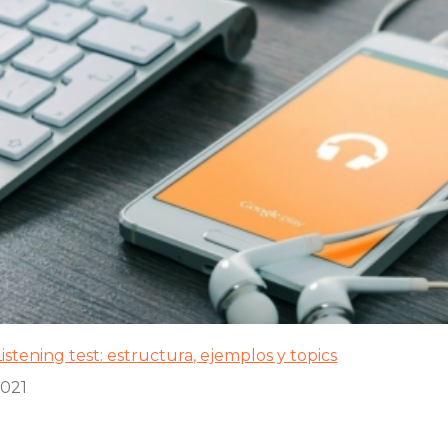
istening test: estructura, ejemplos y topics
2021