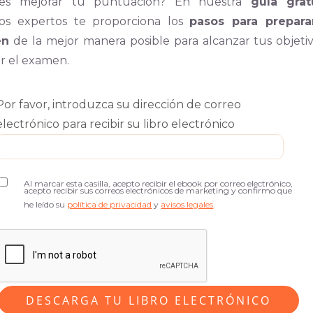
res mejorar tu puntuación? En nuestra
guía grat
os expertos te proporciona los
pasos para prepara
en
de la mejor manera posible para alcanzar tus objetiv
r el examen.
Por favor, introduzca su dirección de correo
electrónico para recibir su libro electrónico
Al marcar esta casilla, acepto recibir el ebook por correo electrónico,
acepto recibir sus correos electrónicos de marketing y confirmo que
he leído su
política de privacidad
y
avisos legales
.