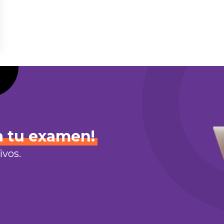
a
tu
examen!
ivos.