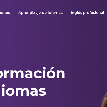
menes
Aprendizaje de idiomas
Inglés profesional
formación
idiomas