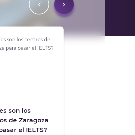
Previous
Next
es son los
IELTS Reading te
os de Zaragoza
estructura, ejem
pasar el IELTS?
topics