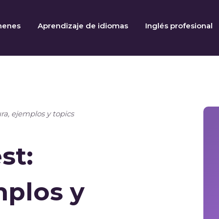
menes
Aprendizaje de idiomas
Inglés profesional
ura, ejemplos y topics
st:
mplos y