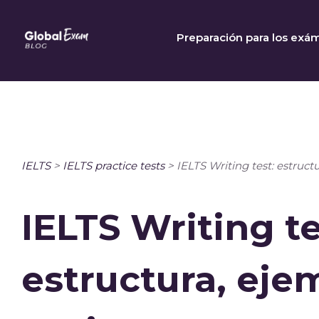
Skip
to
Preparación para los exá
content
IELTS
>
IELTS practice tests
>
IELTS Writing test: estruct
IELTS Writing te
estructura, eje