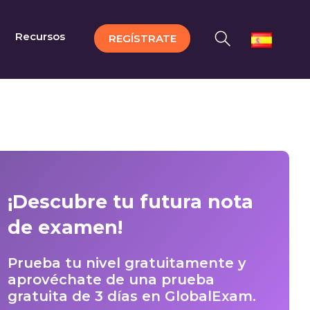
Recursos
REGÍSTRATE
¡Descubre tu futura nota
de examen!
Prueba tu nivel gratuitamente y
aprovéchate de una prueba
gratuita de 3 días en GlobalExam.