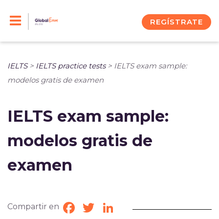
Skip
to
REGÍSTRATE
content
IELTS
>
IELTS practice tests
>
IELTS exam sample:
modelos gratis de examen
IELTS exam sample:
modelos gratis de
examen
Compartir en
Facebook
Twitter
LinkedIn