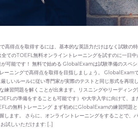
EFLで高得点を取得するには、基本的な英語力だけはなく試験
は全てのTOEFL無料オンライントレーニングを試すのに一日
達が可能です！ 無料で始める GlobalExamは試験準備のスペシ
ニングで高得点を取得を目指しましょう。 GlobalExamで
厳しいルールに従い専門家が実際のテストと同じ形式を再現したも
な練習問題を解くことが出来ます。リスニングやリーディング
TOEFLの準備をすることも可能です）や大学入学に向けて、
FLの無料トレーニング まず初めにGlobalExamの練習
握します。 さらに、オンライントレーニングをすることで、
いただけます: [...]