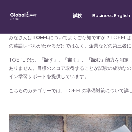
Skip
to
試験
Business English
content
みなさんは
TOEFL
についてよくご存知ですか？TOEFL
の英語レベルがわかるだけではなく、企業などの第三者に
TOEFLでは、
「話す」、「書く」、「読む」能力
を測定
ありません。目標のスコア取得することが試験の成功なの
イン学習サポートを提供しています。
こちらのカテゴリーでは、TOEFLの準備対策について詳