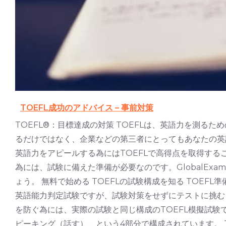
TOEFL成功のアドバイス – 事前対策
TOEFL®：目標達成の対策 TOEFLは、英語力を測る
るだけではなく、企業などの第三者にとってもあなたの英
英語力をアピールする為にはTOEFLで高得点を取得する
為には、試験に備えた準備が必要なのです。GlobalE
ょう。 無料で始める TOEFLの試験構成を知る TOEF
英語能力判定試験ですが、試験対策をせずにテストに挑む
を防ぐ為には、実際の試験と同じ構成のTOEFL模擬試験
ピーキング（話す）、という4部分で構成されています。 