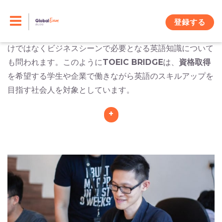
Skip
TOEIC Bridge
は
英語を母国語としない
初心者を対象に
した、
聞き取り能力および読解力
を測定するための
英語検
to
登録する
定試験
です。問題形式は多肢選択式で、英語の一般知識だ
content
けではなくビジネスシーンで必要となる英語知識について
も問われます。このように
TOEIC BRIDGE
は、
資格取得
を希望する学生や企業で働きながら英語のスキルアップを
目指す社会人を対象としています。
+