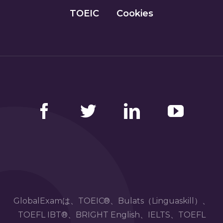
TOEIC
Cookies
Facebook
Twitter
LinkedIn
YouTube
GlobalExamは、TOEIC®、Bulats（Linguaskill）、
TOEFL IBT®、BRIGHT English、IELTS、TOEFL