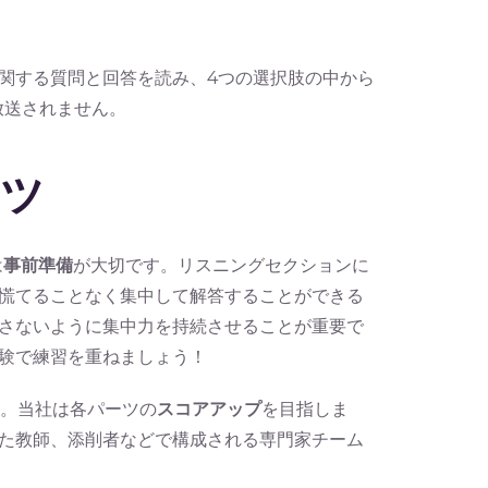
関する質問と回答を読み、4つの選択肢の中から
放送されません。
コツ
は
事前準備
が大切です。リスニングセクションに
慌てることなく集中して解答することができる
さないように集中力を持続させることが重要で
験で練習を重ねましょう！
う。当社は各パーツの
スコアアップ
を目指しま
に特化した教師、添削者などで構成される専門家チーム