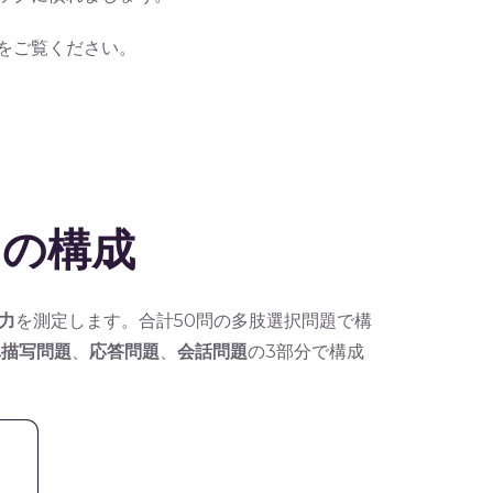
事をご覧ください。
ンの構成
力
を測定します。合計50問の多肢選択問題で構
真描写問題
、
応答問題
、
会話問題
の3部分で構成