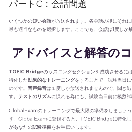
パートC：会話問題
いくつかの
短い会話
が放送されます。各会話の後にそれに
最も適当なものを選択します。ここでも、会話は1度しか
アドバイスと解答の
TOEIC Bridge
の
リスニング
セクションを成功させるに
特化した
効果的なトレーニング
をすることで、試験当日に
のです。
音声録音
は１度しか放送されませんので、聞き逃
す。
テストのリズム
に慣れる為にも、試験当日前に模擬試
GlobalExamのトレーニングで最大限の準備をしましょ
す。GlobalExamに登録すると、TOEIC Bridge
があなたの
試験準備
をお手伝いします。