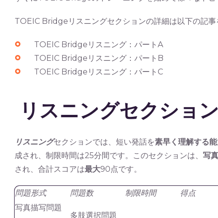
TOEIC Bridgeリスニングセクションの詳細は以下の記
TOEIC Bridgeリスニング：パートA
TOEIC Bridgeリスニング：パートB
TOEIC Bridgeリスニング：パートC
リスニングセクショ
リスニング
セクションでは、短い発話を
素早く理解する能
成され、制限時間は25分間です。このセクションは、
写
され、合計スコアは
最大
90点です。
問題形式
問題数
制限時間
得点
写真描写問題
多肢選択問題