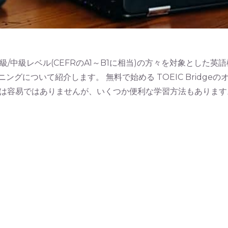
geは、初級/中級レベル(CEFRのA1～B1に相当)の方々を対象とした
ニングについて紹介します。 無料で始める TOEIC Bridgeのオ
易ではありませんが、いくつか便利な学習方法もあります。 次の無