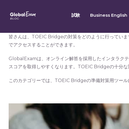
Skip
to
試験
Business English
content
皆さんは、TOEIC Bridgeの対策をどのように行ってい
でアクセスすることができます。
GlobalExamは、オンライン解答を採用したインタ
スコアを取得しやすくなります。TOEIC Bridgeの
このカテゴリーでは、TOEIC Bridgeの準備対策用