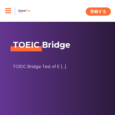
Skip
to
登録する
content
TOEIC
Bridge
TOEIC Bridge Test of E […]