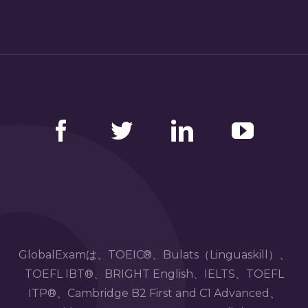
Facebook
Twitter
LinkedIn
YouTube
GlobalExamは、TOEIC®、Bulats（Linguaskill）、
TOEFL IBT®、BRIGHT English、IELTS、TOEFL
ITP®、Cambridge B2 First and C1 Advanced、