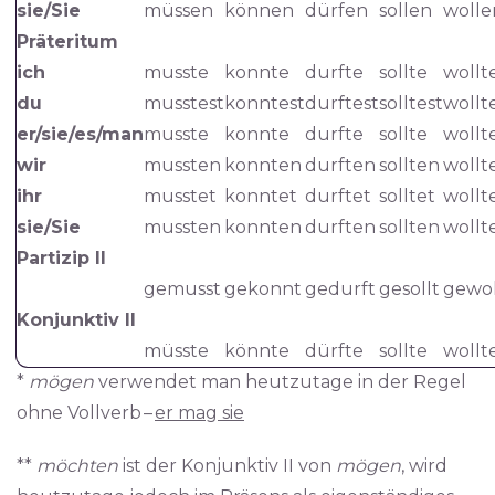
sie/Sie
müssen
können
dürfen
sollen
wolle
Präteritum
ich
musste
konnte
durfte
sollte
wollt
du
musstest
konntest
durftest
solltest
wollt
er/sie/es/man
musste
konnte
durfte
sollte
wollt
wir
mussten
konnten
durften
sollten
wollt
ihr
musstet
konntet
durftet
solltet
wollt
sie/Sie
mussten
konnten
durften
sollten
wollt
Partizip II
gemusst
gekonnt
gedurft
gesollt
gewol
Konjunktiv II
müsste
könnte
dürfte
sollte
wollt
*
mögen
verwendet man heutzutage in der Regel
ohne Vollverb –
er mag sie
**
möchten
ist der Konjunktiv II von
mögen
, wird