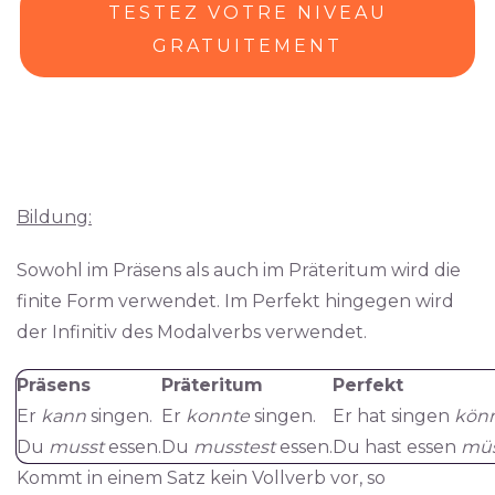
TESTEZ VOTRE NIVEAU
GRATUITEMENT
Bildung:
Sowohl im Präsens als auch im Präteritum wird die
finite Form verwendet. Im Perfekt hingegen wird
der Infinitiv des Modalverbs verwendet.
Präsens
Präteritum
Perfekt
Er
kann
singen.
Er
konnte
singen.
Er hat singen
kön
Du
musst
essen.
Du
musstest
essen.
Du hast essen
mü
Kommt in einem Satz kein Vollverb vor, so