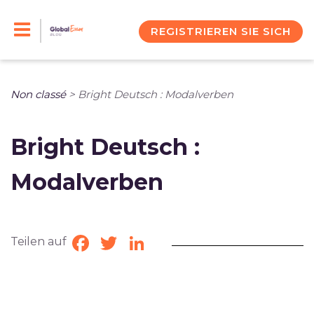
Skip
to
REGISTRIEREN SIE SICH
content
Non classé
>
Bright Deutsch : Modalverben
Bright Deutsch :
Modalverben
Teilen auf
Facebook
Twitter
LinkedIn