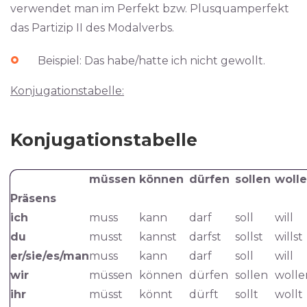
verwendet man im Perfekt bzw. Plusquamperfekt
das Partizip II des Modalverbs.
Beispiel: Das habe/hatte ich nicht gewollt.
Konjugationstabelle:
Konjugationstabelle
müssen
können
dürfen
sollen
woll
Präsens
ich
muss
kann
darf
soll
will
du
musst
kannst
darfst
sollst
willst
er/sie/es/man
muss
kann
darf
soll
will
wir
müssen
können
dürfen
sollen
wolle
ihr
müsst
könnt
dürft
sollt
wollt