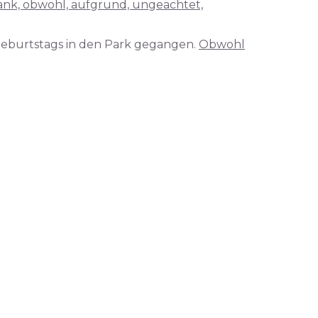
 dank, obwohl, aufgrund, ungeachtet,
Geburtstags in den Park gegangen.
Obwohl