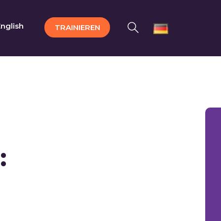
nglish
TRAINIEREN
: