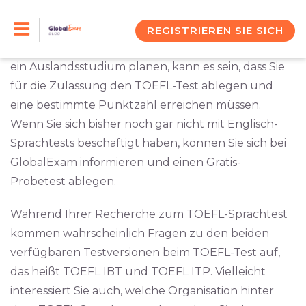
Skip
Der TOEFL-Test ist ein Englisch-Sprachtest, der
besonders im akademischen Kontext bekannt ist.
to
REGISTRIEREN SIE SICH
Wenn Sie also zum Beispiel Englisch studieren oder
content
ein Auslandsstudium planen, kann es sein, dass Sie
für die Zulassung den TOEFL-Test ablegen und
eine bestimmte Punktzahl erreichen müssen.
Wenn Sie sich bisher noch gar nicht mit Englisch-
Sprachtests beschäftigt haben, können Sie sich bei
GlobalExam informieren und einen Gratis-
Probetest ablegen.
Während Ihrer Recherche zum TOEFL-Sprachtest
kommen wahrscheinlich Fragen zu den beiden
verfügbaren Testversionen beim TOEFL-Test auf,
das heißt TOEFL IBT und TOEFL ITP. Vielleicht
interessiert Sie auch, welche Organisation hinter