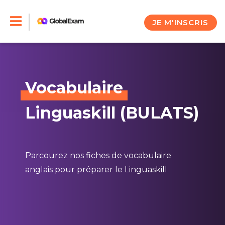
Skip
to
JE M'INSCRIS
content
Vocabulaire
Linguaskill (BULATS)
Parcourez nos fiches de vocabulaire
anglais pour préparer le Linguaskill