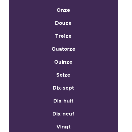
Onze
Douze
Treize
Quatorze
Quinze
Seize
Dix-sept
Dix-huit
Dix-neuf
Vingt