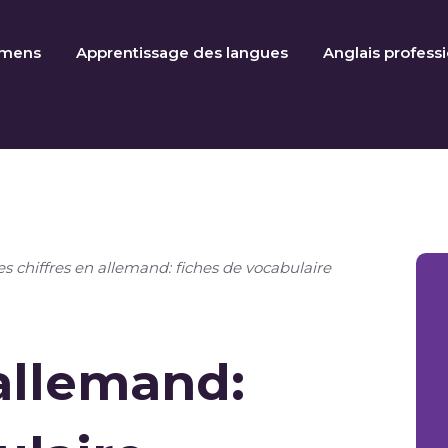
amens
Apprentissage des langues
Anglais profess
es chiffres en allemand: fiches de vocabulaire
 allemand: