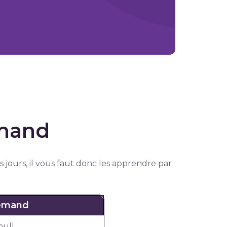
emand
es jours, il vous faut donc les apprendre par
lemand
null