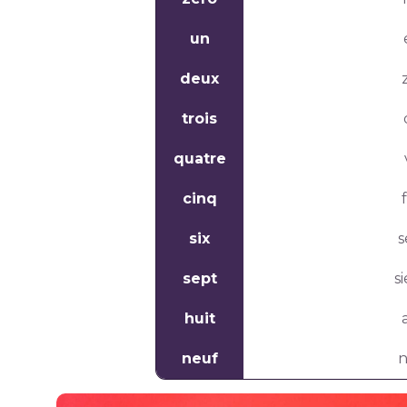
un
deux
trois
quatre
cinq
six
s
sept
s
huit
neuf