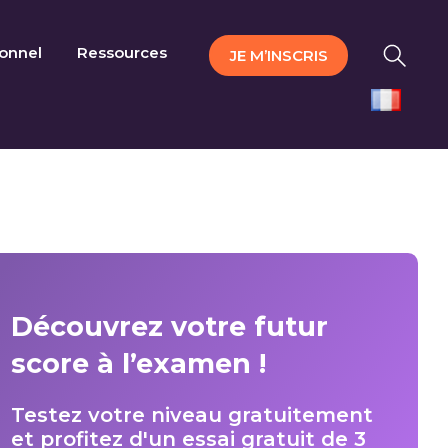
ionnel
Ressources
JE M’INSCRIS
Découvrez votre futur
score à l’examen !
Testez votre niveau gratuitement
et profitez d'un essai gratuit de 3