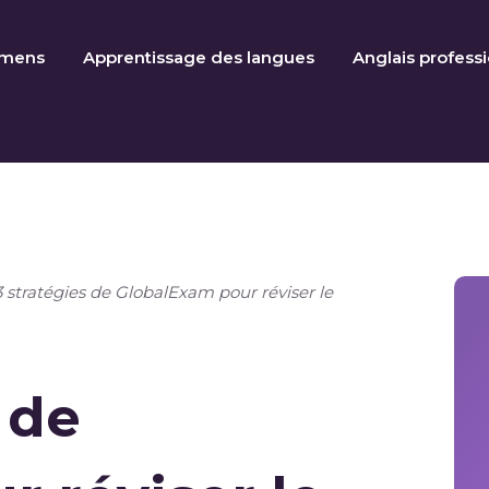
amens
Apprentissage des langues
Anglais profess
3 stratégies de GlobalExam pour réviser le
 de