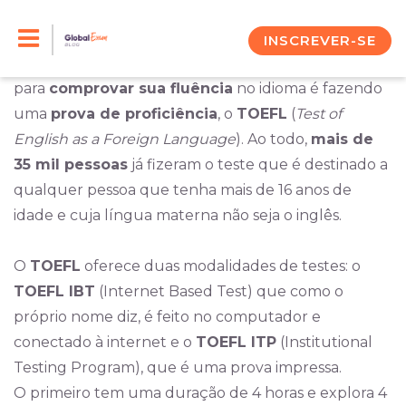
Skip
Provar que você fala bem inglês, pode ser o
primeiro passo para conseguir boas oportunidades.
to
INSCREVER-SE
Uma maneira eficiente e aceita mundo afora
content
para
comprovar sua fluência
no idioma é fazendo
uma
prova de proficiência
, o
TOEFL
(
Test of
English as a Foreign Language
).
Ao todo,
mais de
35 mil pessoas
já fizeram o teste que é destinado a
qualquer pessoa que tenha mais de 16 anos de
idade e cuja língua materna não seja o inglês.
O
TOEFL
oferece duas modalidades de testes: o
TOEFL IBT
(Internet Based Test) que como o
próprio nome diz, é feito no computador e
conectado à internet e o
TOEFL ITP
(Institutional
Testing Program), que é uma prova impressa.
O primeiro tem uma duração de 4 horas e explora 4