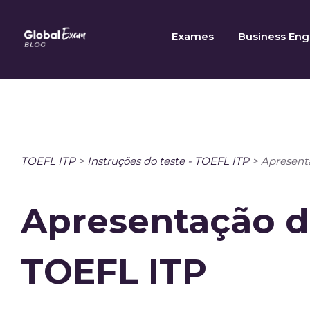
Skip
to
Exames
Business Eng
content
TOEFL ITP
>
Instruções do teste - TOEFL ITP
>
Apresent
Apresentação d
TOEFL ITP