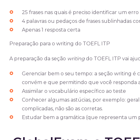
25 frases nas quais é preciso identificar um erro
4 palavras ou pedaços de frases sublinhadas co
Apenas 1 resposta certa
Preparação para o writing do TOEFL ITP
A preparação da seção
writing
do TOEFL ITP vai ajud
Gerenciar bem o seu tempo: a seção writing é 
convém e que permitindo que você responda a
Assimilar o vocabulário específico ao teste
Conhecer algumas astúcias, por exemplo: geral
complicadas, não são as corretas.
Estudar bem a gramática (que representa um po