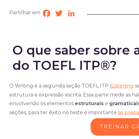
Partilhar em
Facebook
Twitter
LinkedIn
O que saber sobre a
do TOEFL ITP®?
O Writing é a segunda seção TOEFL ITP (
Listening
se
estrutura e expressão escrita. Essa parte mede as hab
envolvendo os elementos
estruturais
e
gramaticai
seções, para ter êxito no teste é importante
se prep
TREINAR G