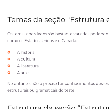
Temas da seção “Estrutura e
Os temas abordados são bastante variados podendo 
como os Estados Unidos e o Canadá:
A história
A cultura
A literatura
A arte
No entanto, não é preciso ter conhecimentos desse
estruturais ou gramaticais do teste.
Estrutura da seção “Estrutur