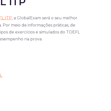
L ITP
L ITP
, a GlobalExam será o seu melhor
a. Por meio de informações práticas, de
 tipos de exercícios e simulados do TOEFL
 desempenho na prova.
RL