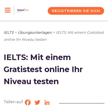
Skip
to
REGISTRIEREN SIE SICH
content
IELTS
>
Übungsunterlagen
>
IELTS: Mit einem Gratistest
online Ihr Niveau testen
IELTS: Mit einem
Gratistest online Ihr
Niveau testen
Teilen auf
Facebook
Twitter
LinkedIn