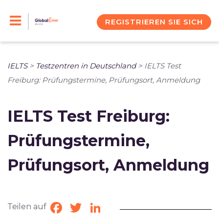
Skip
to
REGISTRIEREN SIE SICH
content
IELTS
>
Testzentren in Deutschland
>
IELTS Test
Freiburg: Prüfungstermine, Prüfungsort, Anmeldung
IELTS Test Freiburg:
Prüfungstermine,
Prüfungsort, Anmeldung
Teilen auf
Facebook
Twitter
LinkedIn