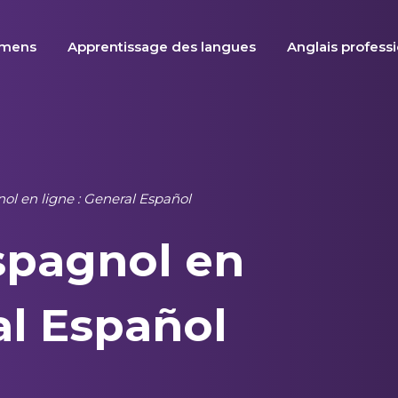
amens
Apprentissage des langues
Anglais profess
ol en ligne : General Español
spagnol en
al Español