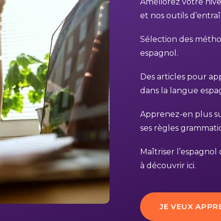
Améliorez votre niv
et nos outils d’entr
Sélection des méthod
espagnol.
Des articles pour 
dans la langue espa
Apprenez-en plus sur
ses règles grammatic
Maîtriser l’espagno
à découvrir ici.
JE VEUX APPR