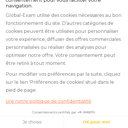
navigation.
Global-Exam utilise des cookies nécessaires au bon
fonctionnement du site. D’autres catégories de
cookies peuvent être utilisées pour personnaliser
votre expérience, diffuser des offres commerciales
personnalisées ou réaliser des analyses pour
optimiser notre offre. Votre consentement peut
être retiré à tout moment.
Facebook
Twitter
LinkedIn
YouTube
Pour modifier vos préférences par la suite, cliquez
sur le lien 'Préférences de cookies' situé dans le
pied de page.
Lire notre politique de confidentialité
GlobalExam n’entretient aucun lien avec les
Consentements certifiés par
Je teste mon niveau en 10
institutions qui gèrent les examens officiels du
minutes !
Cookies
Je choisis
OK pour moi
TOEIC®, du Bulats (Linguaskill), du TOEFL IBT®, du