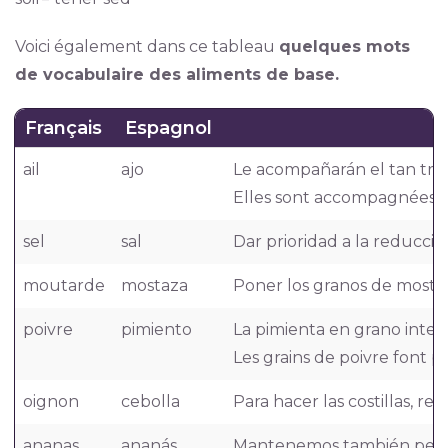
Voici également dans ce tableau
quelques mots
de vocabulaire des aliments de base.
Français
Espagnol
ail
ajo
Le acompañarán el tan tradi
Elles sont accompagnées du 
sel
sal
Dar prioridad a la reducció
moutarde
mostaza
Poner los granos de mostaz
poivre
pimiento
La pimienta en grano integ
Les grains de poivre font pa
oignon
cebolla
Para hacer las costillas, rem
ananas
ananás
Mantenemos también pequeñ