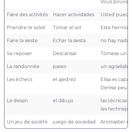
Vous pouvez e
Faire des activités
Hacer actividades
Usted puede h
Prendre le soleil
Tomar el sol
Este hermoso 
Faire la sieste
Echar la siesta
no hay nada m
Se reposer
Descansar
Tómese un tie
La randonnée
paseo
un agradable 
Les échecs
el ajedrez
Elisa es capa
Denise peut s
Le dessin
el dibujo
las técnicas c
les techniques
Un jeu de société
juego de sociedad
Aromaster es 