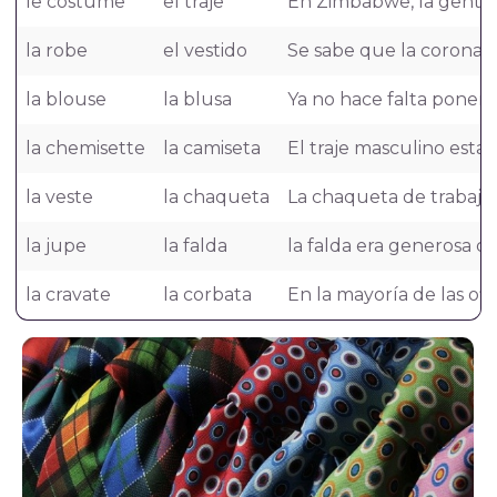
le costume
el traje
En Zimbabwe, la gente n
la robe
el vestido
Se sabe que la corona de 
la blouse
la blusa
Ya no hace falta ponerse
la chemisette
la camiseta
El traje masculino est
la veste
la chaqueta
La chaqueta de trabajo e
la jupe
la falda
la falda era generosa co
la cravate
la corbata
En la mayoría de las ofic