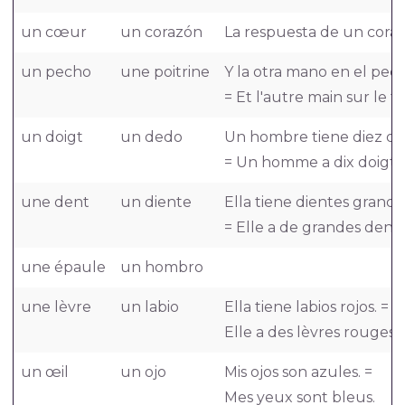
un cœur
un corazón
La respuesta de un cora
un pecho
une poitrine
Y la otra mano en el pec
= Et l'autre main sur le t
un doigt
un dedo
Un hombre tiene diez de
= Un homme a dix doigts.
une dent
un diente
Ella tiene dientes grande
= Elle a de grandes dents
une épaule
un hombro
une lèvre
un labio
Ella tiene labios rojos. =
Elle a des lèvres rouges.
un œil
un ojo
Mis ojos son azules. =
Mes yeux sont bleus.