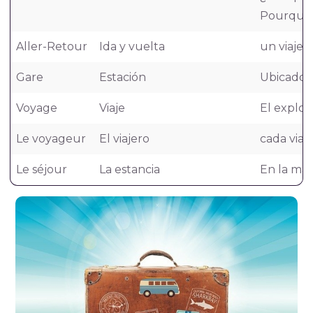
Pourquoi 
Aller-Retour
Ida y vuelta
un viaje 
Gare
Estación
Ubicado e
Voyage
Viaje
El explor
Le voyageur
El viajero
cada viaj
Le séjour
La estancia
En la mayo