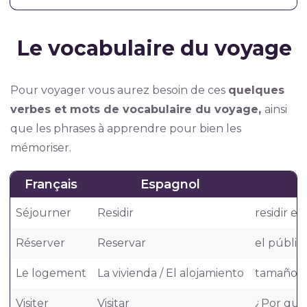
Le vocabulaire du voyage
Pour voyager vous aurez besoin de ces
quelques
verbes et mots de vocabulaire du voyage,
ainsi
que les phrases à apprendre pour bien les
mémoriser.
Français
Espagnol
Séjourner
Residir
residir e
Réserver
Reservar
el públic
Le logement
La vivienda / El alojamiento
tamaño de
Visiter
Visitar
¿Por qué 