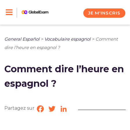
Skip
to
JE M'INSCRIS
content
General Español
>
Vocabulaire espagnol
>
Comment
dire l’heure en espagnol ?
Comment dire l’heure en
espagnol ?
Partagez sur
Facebook
Twitter
LinkedIn