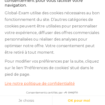
consentement pour vous faciliter votre
navigation.
Global-Exam utilise des cookies nécessaires au bon
fonctionnement du site. D’autres catégories de
Facebook
Twitter
LinkedIn
YouTube
cookies peuvent être utilisées pour personnaliser
votre expérience, diffuser des offres commerciales
personnalisées ou réaliser des analyses pour
optimiser notre offre. Votre consentement peut
être retiré à tout moment.
GlobalExam n’entretient aucun lien avec les
Pour modifier vos préférences par la suite, cliquez
institutions qui gèrent les examens officiels du
sur le lien 'Préférences de cookies' situé dans le
TOEIC®, du Bulats (Linguaskill), du TOEFL IBT®, du
pied de page.
BRIGHT English, de l’IELTS, du TOEFL ITP®, des
Lire notre politique de confidentialité
Cambridge B2 First et C1 Advanced, du TOEIC
Bridge™, du HSK®, du BRIGHT Español, du DELE,
Consentements certifiés par
du DELF, du TCF, du BRIGHT Deutsch et du WiDaF.
Cookies
Je choisis
OK pour moi