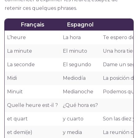
retenir ces quelques phrases.
Français
Espagnol
L’heure
La hora
Te espero des
La minute
El minuto
Una hora tien
La seconde
El segundo
Dame un segun
Midi
Mediodía
La posición del
Minuit
Medianoche
Podemos queda
Quelle heure est-il ?
¿Qué hora es?
et quart
y cuarto
Son las diez y 
et demi(e)
y media
La reunión co