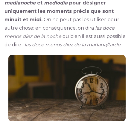
medianoche
et
mediodía
pour désigner
uniquement les moments précis que sont
minuit et midi.
On ne peut pas les utiliser pour
autre chose: en conséquence, on dira
las doce
menos diez de la noche
ou bien il est aussi possible
de dire :
las doce menos diez de la mañana/tarde.