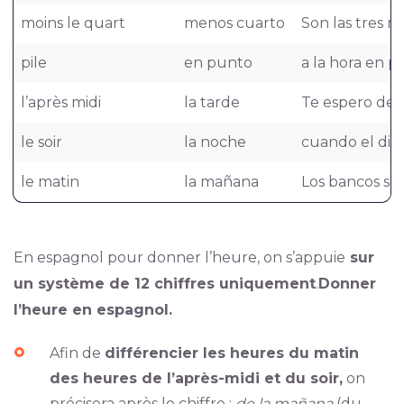
moins le quart
menos cuarto
Son las tres m
pile
en punto
a la hora en pu
l’après midi
la tarde
Te espero des
le soir
la noche
cuando el dia
le matin
la mañana
Los bancos só
En espagnol pour donner l’heure, on s’appuie
sur
un système de 12 chiffres uniquement
.
Donner
l’heure en espagnol.
Afin de
différencier les heures du matin
des heures de l’après-midi et du soir,
on
précisera après le chiffre :
de la mañana
(du