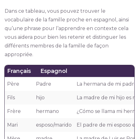
Dans ce tableau, vous pouvez trouver le
vocabulaire de la famille proche en espagnol, ainsi
qu’une phrase pour l’apprendre en contexte cela
vous aidera pour bien les retenir et distinguer les
différents membres de la famille de façon
appropriée.
Français
Espagnol
Père
Padre
La hermana de mi padre e
Fils
hijo
La madre de mi hijo es mi
Frère
hermano
¿Cómo se llama mi herma
Mari
esposo/marido
El padre de mi esposo es
Mère
madre
La madre de Luis es Rosa 