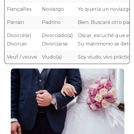
Fiançailles
Noviazgo
Yo quería un noviazgo má
Parrain
Padrino
Bien. Buscaré otro padri
Divorcé(e)
Divorciado(a)
Oscar, escuché que eres
Divorcer
Divorciarse
Su matrimonio se deterio
Veuf / veuve
Viudo(a)
Soy viudo, vivo práctica