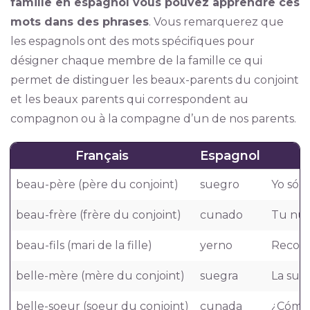
famille en espagnol vous pouvez apprendre ces
mots dans des phrases
. Vous remarquerez que
les espagnols ont des mots spécifiques pour
désigner chaque membre de la famille ce qui
permet de distinguer les beaux-parents du conjoint
et les beaux parents qui correspondent au
compagnon ou à la compagne d’un de nos parents.
Français
Espagnol
beau-père (père du conjoint)
suegro
Yo sól
beau-frère (frère du conjoint)
cunado
Tu nue
beau-fils (mari de la fille)
yerno
Reconoz
belle-mère (mère du conjoint)
suegra
La sueg
belle-soeur (soeur du conjoint)
cunada
¿Cómo 