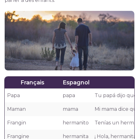
parler à des enfants.
Français
Espagnol
Papa
papa
Tu papá dijo que te
Maman
mama
Mi mama dice que
Frangin
hermanito
Tenías un hermanit
Frangine
hermanita
¡ Hola, hermanita!