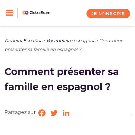
Skip
to
JE M'INSCRIS
content
General Español
>
Vocabulaire espagnol
>
Comment
présenter sa famille en espagnol ?
Comment présenter sa
famille en espagnol ?
Partagez sur
Facebook
Twitter
LinkedIn