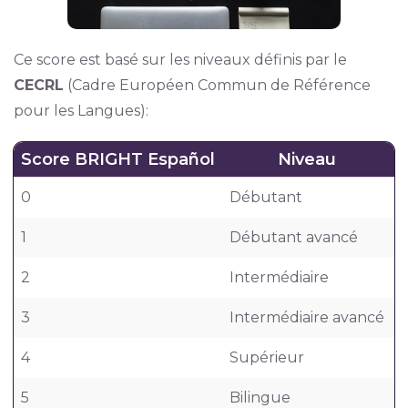
Ce score est basé sur les niveaux définis par le
CECRL
(Cadre Européen Commun de Référence
pour les Langues):
Score BRIGHT Español
Niveau
0
Débutant
A
1
Débutant avancé
2
Intermédiaire
B
3
Intermédiaire avancé
4
Supérieur
C
5
Bilingue