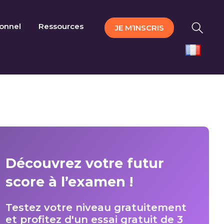
ionnel
Ressources
JE M’INSCRIS
Découvrez votre futur
score à l’examen !
Testez votre niveau gratuitement
et profitez d'un essai gratuit de 3