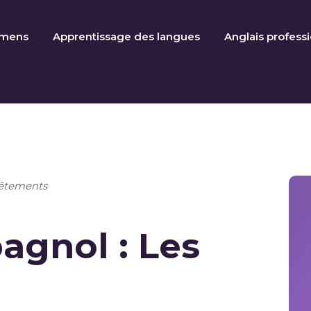
amens
Apprentissage des langues
Anglais profess
vêtements
agnol : Les