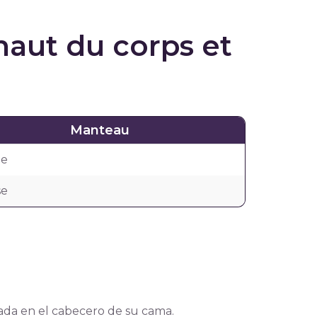
haut du corps et
Manteau
pe
se
ada en el cabecero de su cama.