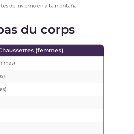
tes de invierno en alta montaña
bas du corps
Chaussettes (femmes)
ommes)
s)
es)