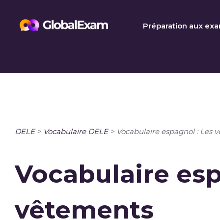
Skip
to
Préparation aux ex
content
DELE
>
Vocabulaire DELE
>
Vocabulaire espagnol : Les 
Vocabulaire esp
vêtements