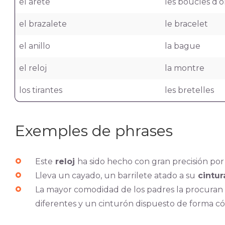
el arete
les boucles d’or
el brazalete
le bracelet
el anillo
la bague
el reloj
la montre
los tirantes
les bretelles
Exemples de phrases
Este
reloj
ha sido hecho con gran precisión por
Lleva un cayado, un barrilete atado a su
cintur
La mayor comodidad de los padres la procuran
diferentes y un cinturón dispuesto de forma có