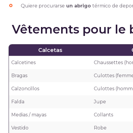
Quiere procurarse
un abrigo
térmico de depor
Vêtements pour le 
Calcetas
Calcetines
Chaussettes (h
Bragas
Culottes (femme
Calzoncillos
Culottes (homm
Falda
Jupe
Medias / mayas
Collants
Vestido
Robe