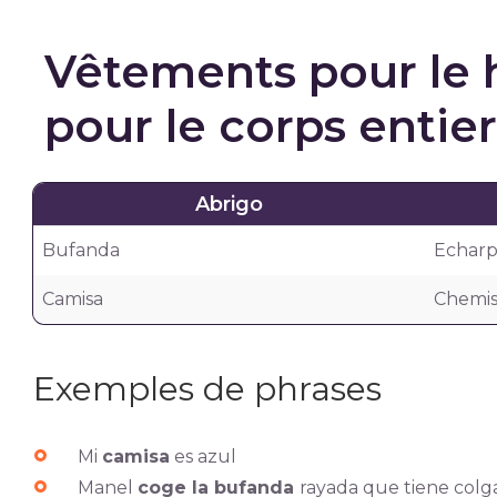
Vêtements pour le 
pour le corps entier
Abrigo
Bufanda
Echar
Camisa
Chemi
Exemples de phrases
Mi
camisa
es azul
Manel
coge la bufanda
rayada que tiene colg