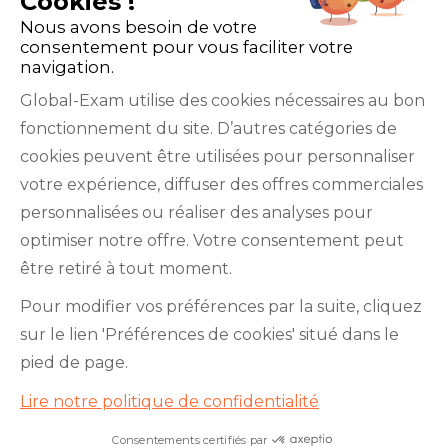
Cookies !
Nous avons besoin de votre
consentement pour vous faciliter votre
navigation.
Global-Exam utilise des cookies nécessaires au bon
fonctionnement du site. D’autres catégories de
Facebook
Twitter
LinkedIn
YouTube
cookies peuvent être utilisées pour personnaliser
votre expérience, diffuser des offres commerciales
personnalisées ou réaliser des analyses pour
optimiser notre offre. Votre consentement peut
être retiré à tout moment.
GlobalExam n’entretient aucun lien avec les
Pour modifier vos préférences par la suite, cliquez
institutions qui gèrent les examens officiels du
sur le lien 'Préférences de cookies' situé dans le
TOEIC®, du Bulats (Linguaskill), du TOEFL IBT®, du
pied de page.
BRIGHT English, de l’IELTS, du TOEFL ITP®, des
Lire notre politique de confidentialité
Cambridge B2 First et C1 Advanced, du TOEIC
Bridge™, du HSK®, du BRIGHT Español, du DELE,
Consentements certifiés par