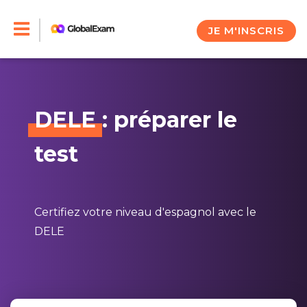
Skip
to
JE M'INSCRIS
content
DELE
: préparer le
test
Certifiez votre niveau d'espagnol avec le
DELE