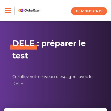
Skip
to
JE M'INSCRIS
content
DELE
: préparer le
test
Certifiez votre niveau d'espagnol avec le
DELE