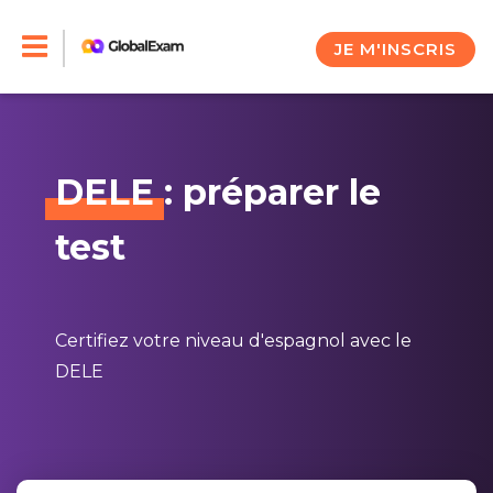
Skip
to
JE M'INSCRIS
content
DELE
: préparer le
test
Certifiez votre niveau d'espagnol avec le
DELE