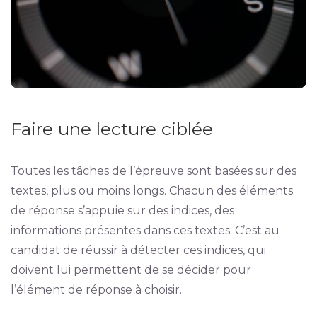
Faire une lecture ciblée
Toutes les tâches de l’épreuve sont basées sur des
textes, plus ou moins longs. Chacun des éléments
de réponse s’appuie sur des indices, des
informations présentes dans ces textes. C’est au
candidat de réussir à détecter ces indices, qui
doivent lui permettent de se décider pour
l’élément de réponse à choisir.