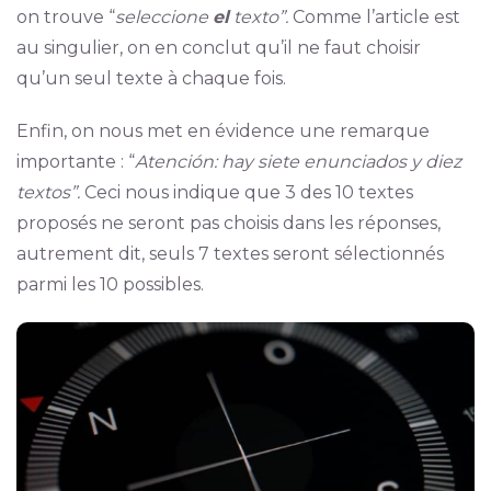
on trouve “
seleccione
el
texto”.
Comme l’article est
au singulier, on en conclut qu’il ne faut choisir
qu’un seul texte à chaque fois.
Enfin, on nous met en évidence une remarque
importante : “
Atención: hay siete enunciados y diez
textos”.
Ceci nous indique que 3 des 10 textes
proposés ne seront pas choisis dans les réponses,
autrement dit, seuls 7 textes seront sélectionnés
parmi les 10 possibles.