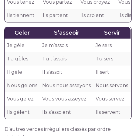
Vous tenez
Vous partez
Vous croyez
Vous di
Ils tiennent
Ils partent
Ils croient
Ils dise
Geler
S’asseoir
Servir
Je gèle
Je m’assois
Je sers
Tu gèles
Tu t’assois
Tu sers
Il gèle
Il s’assoit
Il sert
Nous gelons
Nous nous asseyons
Nous servons
Vous gelez
Vous vous asseyez
Vous servez
Ils gèlent
Ils s’assoient
Ils servent
D’autres verbes irréguliers classés par ordre