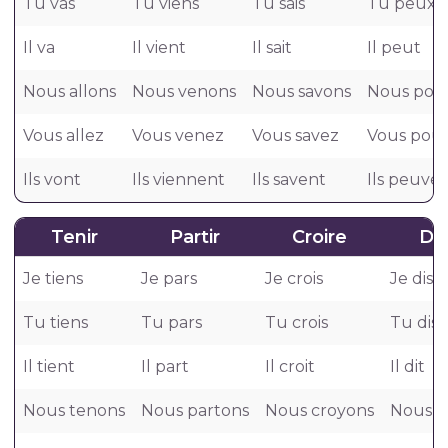
Tu vas
Tu viens
Tu sais
Tu peux
Il va
Il vient
Il sait
Il peut
Nous allons
Nous venons
Nous savons
Nous pou
Vous allez
Vous venez
Vous savez
Vous pou
Ils vont
Ils viennent
Ils savent
Ils peuve
Tenir
Partir
Croire
Dir
Je tiens
Je pars
Je crois
Je dis
Tu tiens
Tu pars
Tu crois
Tu dis
Il tient
Il part
Il croit
Il dit
Nous tenons
Nous partons
Nous croyons
Nous d