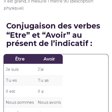
Il est grand, il mesure 1 mètre 90 (description
physique)
Conjugaison des verbes
“Etre” et “Avoir” au
présent de l’indicatif :
Être
Avoir
Je suis
J’ai
Tu es
Tu as
Il est
Il a
Nous sommes
Nous avons