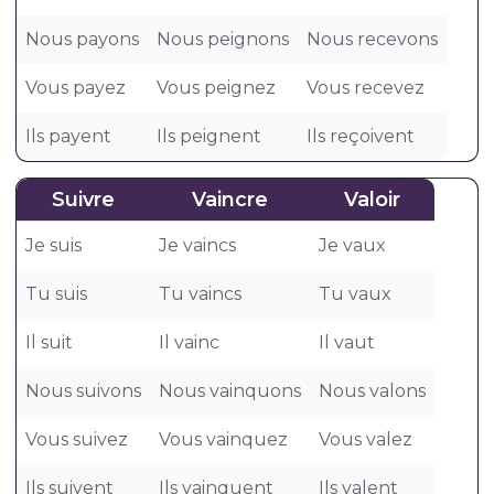
Nous payons
Nous peignons
Nous recevons
Vous payez
Vous peignez
Vous recevez
Ils payent
Ils peignent
Ils reçoivent
Suivre
Vaincre
Valoir
Je suis
Je vaincs
Je vaux
Tu suis
Tu vaincs
Tu vaux
Il suit
Il vainc
Il vaut
Nous suivons
Nous vainquons
Nous valons
Vous suivez
Vous vainquez
Vous valez
Ils suivent
Ils vainquent
Ils valent