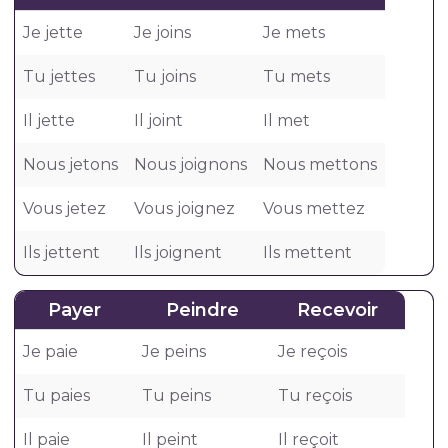
Je jette
Je joins
Je mets
Tu jettes
Tu joins
Tu mets
Il jette
Il joint
Il met
Nous jetons
Nous joignons
Nous mettons
Vous jetez
Vous joignez
Vous mettez
Ils jettent
Ils joignent
Ils mettent
Payer
Peindre
Recevoir
Je paie
Je peins
Je reçois
Tu paies
Tu peins
Tu reçois
Il paie
Il peint
Il reçoit