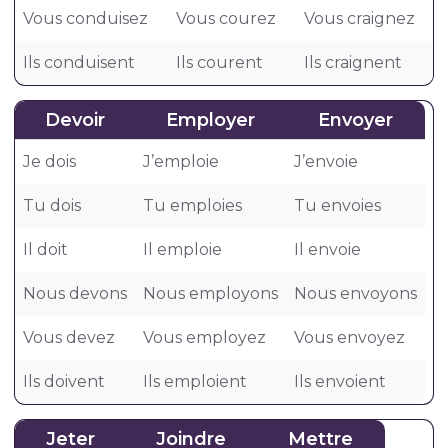
Vous conduisez
Vous courez
Vous craignez
Ils conduisent
Ils courent
Ils craignent
Devoir
Employer
Envoyer
Je dois
J’emploie
J’envoie
Tu dois
Tu emploies
Tu envoies
Il doit
Il emploie
Il envoie
Nous devons
Nous employons
Nous envoyons
Vous devez
Vous employez
Vous envoyez
Ils doivent
Ils emploient
Ils envoient
Jeter
Joindre
Mettre