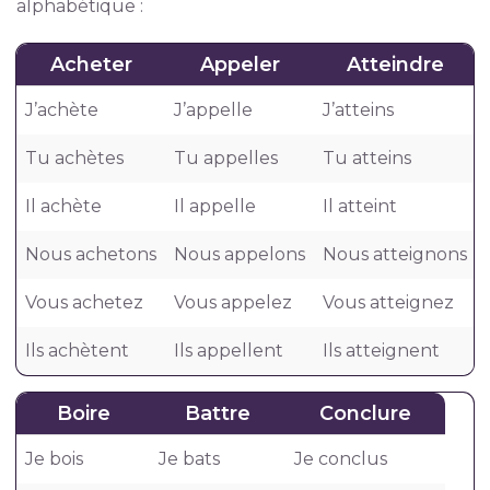
alphabétique :
Acheter
Appeler
Atteindre
J’achète
J’appelle
J’atteins
Tu achètes
Tu appelles
Tu atteins
Il achète
Il appelle
Il atteint
Nous achetons
Nous appelons
Nous atteignons
Vous achetez
Vous appelez
Vous atteignez
Ils achètent
Ils appellent
Ils atteignent
Boire
Battre
Conclure
Je bois
Je bats
Je conclus