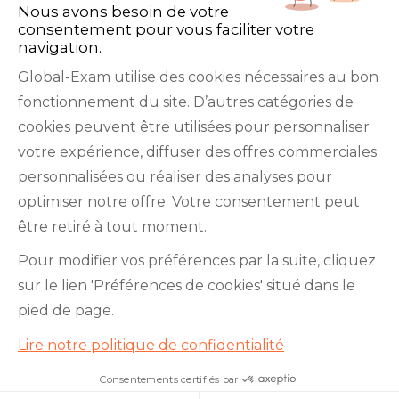
Nous avons besoin de votre
consentement pour vous faciliter votre
navigation.
Global-Exam utilise des cookies nécessaires au bon
fonctionnement du site. D’autres catégories de
Facebook
Twitter
LinkedIn
YouTube
cookies peuvent être utilisées pour personnaliser
votre expérience, diffuser des offres commerciales
personnalisées ou réaliser des analyses pour
optimiser notre offre. Votre consentement peut
être retiré à tout moment.
GlobalExam n’entretient aucun lien avec les
Pour modifier vos préférences par la suite, cliquez
institutions qui gèrent les examens officiels du
sur le lien 'Préférences de cookies' situé dans le
TOEIC®, du Bulats (Linguaskill), du TOEFL IBT®, du
pied de page.
BRIGHT English, de l’IELTS, du TOEFL ITP®, des
Lire notre politique de confidentialité
Cambridge B2 First et C1 Advanced, du TOEIC
Bridge™, du HSK®, du BRIGHT Español, du DELE,
Consentements certifiés par
Je teste mon niveau en 10
minutes !
du DELF, du TCF, du BRIGHT Deutsch et du WiDaF.