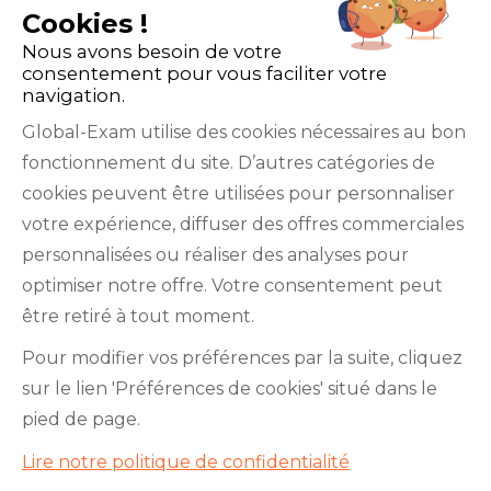
Cookies !
Nous avons besoin de votre
consentement pour vous faciliter votre
navigation.
Global-Exam utilise des cookies nécessaires au bon
fonctionnement du site. D’autres catégories de
Facebook
Twitter
LinkedIn
YouTube
cookies peuvent être utilisées pour personnaliser
votre expérience, diffuser des offres commerciales
personnalisées ou réaliser des analyses pour
optimiser notre offre. Votre consentement peut
être retiré à tout moment.
GlobalExam n’entretient aucun lien avec les
Pour modifier vos préférences par la suite, cliquez
institutions qui gèrent les examens officiels du
sur le lien 'Préférences de cookies' situé dans le
TOEIC®, du Bulats (Linguaskill), du TOEFL IBT®, du
pied de page.
BRIGHT English, de l’IELTS, du TOEFL ITP®, des
Lire notre politique de confidentialité
Cambridge B2 First et C1 Advanced, du TOEIC