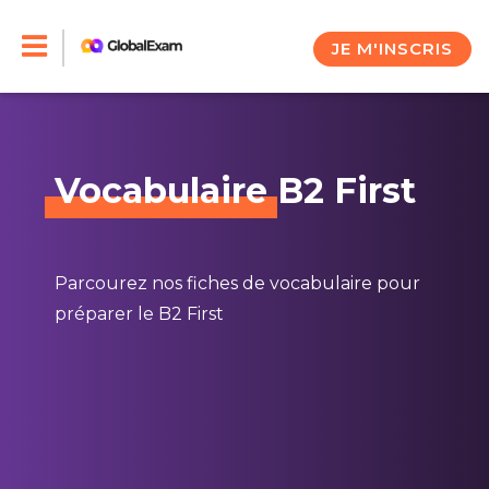
Skip
to
JE M'INSCRIS
content
Vocabulaire
B2 First
Parcourez nos fiches de vocabulaire pour
préparer le B2 First