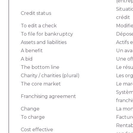
(entrep
Situati
Credit status
crédit
To edit a check
Modifi
To file for bankruptcy
Déposer
Assets and liabilities
Actifs e
A benefit
Un ava
A bid
Une of
The bottom line
Le résu
Charity / charities (plural)
Les org
The core market
Le mar
Systèm
Franchising agreement
franchi
Change
La monn
To charge
Factur
Rentab
Cost effective