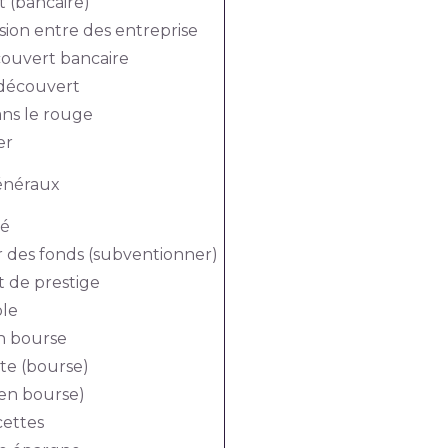
t (bancaire)
sion entre des entreprise
ouvert bancaire
 découvert
ans le rouge
er
généraux
ré
r des fonds (subventionner)
t de prestige
le
n bourse
te (bourse)
(en bourse)
cettes