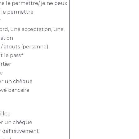
e le permettre/ je ne peux
 le permettre
r
ord, une acceptation, une
ation
 / atouts (personne)
et le passif
rtier
de
er un chèque
evé bancaire
illite
r un chèque
 définitivement