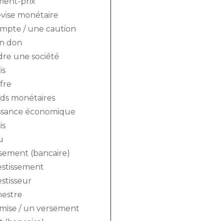
ent-prix
vise monétaire
mpte / une caution
un don
dre une société
is
fre
nds monétaires
issance économique
is
u
sement (bancaire)
estissement
stisseur
mestre
mise / un versement