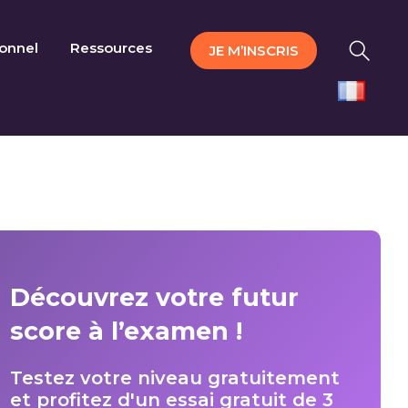
ionnel
Ressources
JE M’INSCRIS
Découvrez votre futur
score à l’examen !
Testez votre niveau gratuitement
et profitez d'un essai gratuit de 3