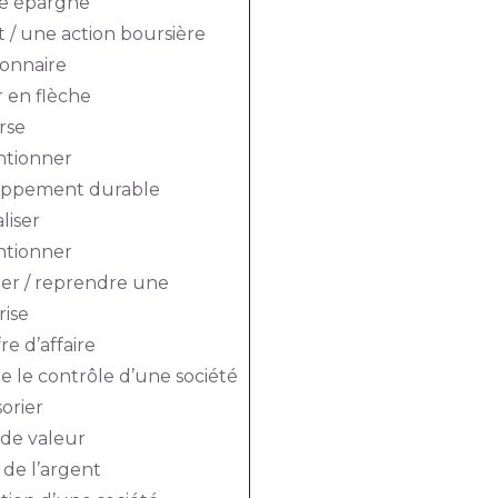
e épargne
 / une action boursière
ionnaire
 en flèche
rse
tionner
oppement durable
liser
tionner
er / reprendre une
rise
fre d’affaire
e le contrôle d’une société
orier
 de valeur
 de l’argent