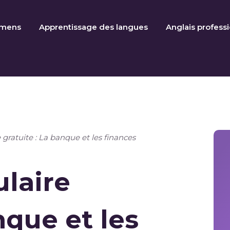
amens
Apprentissage des langues
Anglais profess
 gratuite : La banque et les finances
laire
nque et les