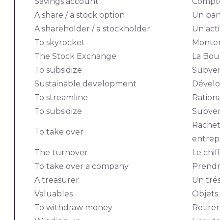
Savings account
Compt
A share / a stock option
Un part
A shareholder / a stockholder
Un act
To skyrocket
Monter
The Stock Exchange
La Bou
To subsidize
Subven
Sustainable development
Dével
To streamline
Rationa
To subsidize
Subven
Rachet
To take over
entrep
The turnover
Le chif
To take over a company
Prendr
A treasurer
Un trés
Valuables
Objets
To withdraw money
Retirer