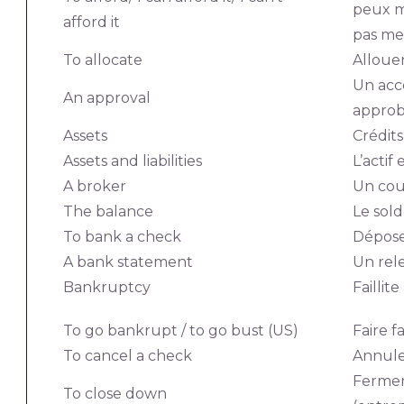
peux m
afford it
pas me
To allocate
Alloue
Un acc
An approval
approb
Assets
Crédits
Assets and liabilities
L’actif 
A broker
Un cou
The balance
Le sol
To bank a check
Dépos
A bank statement
Un rel
Bankruptcy
Faillite
To go bankrupt / to go bust (US)
Faire fa
To cancel a check
Annule
Fermer
To close down