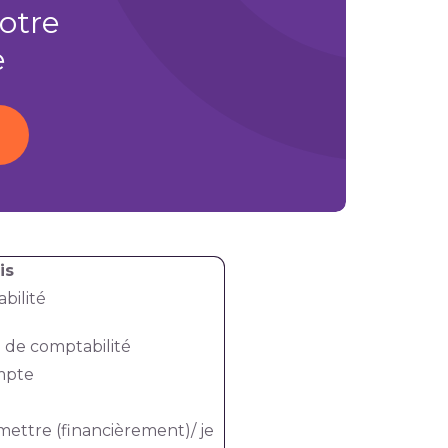
otre
e
is
bilité
e de comptabilité
mpte
mettre (financièrement)/ je