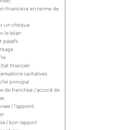
rise)
on financière en terme de
er un chèque
 le bilan
t passifs
ntage
fre
ltat financier
anisations caritatives
ché principal
e de franchise / accord de
se
aie / l’appoint
er
le / bon rapport