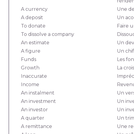
rendem
A currency
Une de
A deposit
Un aco
To donate
Faire 
To dissolve a company
Dissou
An estimate
Un dev
A figure
Un chif
Funds
Les fo
Growth
La cro
Inaccurate
Impréc
Income
Reven
An instalment
Un ver
An investment
Un inv
An investor
Un inve
A quarter
Un tri
A remittance
Une re