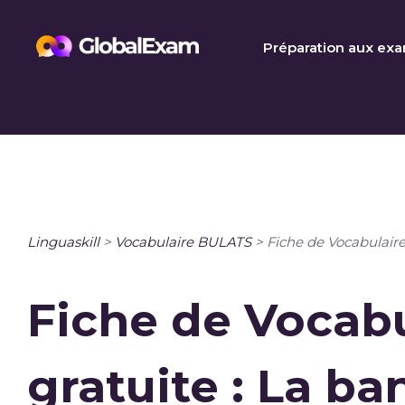
Skip
to
Préparation aux ex
content
Linguaskill
>
Vocabulaire BULATS
>
Fiche de Vocabulaire
Fiche de Vocabu
gratuite : La ba