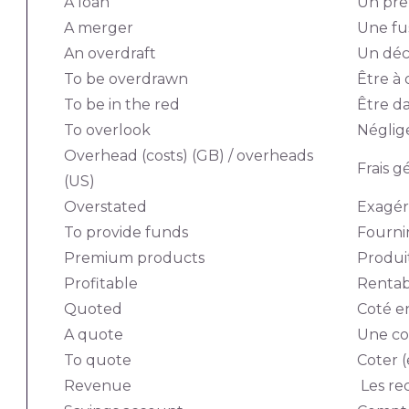
A loan
Un prê
A merger
Une fu
An overdraft
Un déc
To be overdrawn
Être à
To be in the red
Être d
To overlook
Néglig
Overhead (costs) (GB) / overheads
Frais 
(US)
Overstated
Exagé
To provide funds
Fourni
Premium products
Produi
Profitable
Rentab
Quoted
Coté e
A quote
Une co
To quote
Coter 
Revenue
Les re