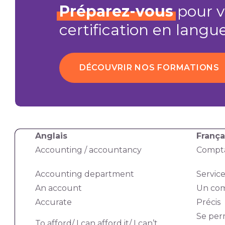
Préparez-vous
pour v
certification en langu
DÉCOUVRIR NOS FORMATIONS
Anglais
França
Accounting / accountancy
Compta
Accounting department
Servic
An account
Un co
Accurate
Précis
Se per
To afford/ I can afford it/ I can’t