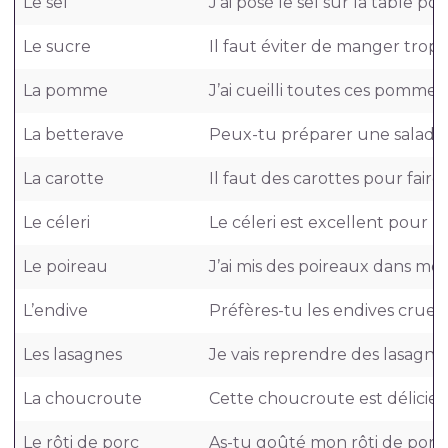
Le sel
J’ai posé le sel sur la table pou
Le sucre
Il faut éviter de manger trop 
La pomme
J’ai cueilli toutes ces pommes.
La betterave
Peux-tu préparer une salade 
La carotte
Il faut des carottes pour faire
Le céleri
Le céleri est excellent pour la
Le poireau
J’ai mis des poireaux dans mon
L’endive
Préfères-tu les endives crues 
Les lasagnes
Je vais reprendre des lasagnes
La choucroute
Cette choucroute est délicie
Le rôti de porc
As-tu goûté mon rôti de porc