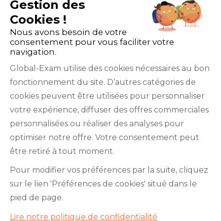
Gestion des
Cookies !
Nous avons besoin de votre
consentement pour vous faciliter votre
navigation.
Global-Exam utilise des cookies nécessaires au bon
fonctionnement du site. D’autres catégories de
Facebook
Twitter
LinkedIn
YouTube
cookies peuvent être utilisées pour personnaliser
votre expérience, diffuser des offres commerciales
personnalisées ou réaliser des analyses pour
optimiser notre offre. Votre consentement peut
être retiré à tout moment.
GlobalExam n’entretient aucun lien avec les
Pour modifier vos préférences par la suite, cliquez
institutions qui gèrent les examens officiels du
sur le lien 'Préférences de cookies' situé dans le
TOEIC®, du Bulats (Linguaskill), du TOEFL IBT®, du
pied de page.
BRIGHT English, de l’IELTS, du TOEFL ITP®, des
Lire notre politique de confidentialité
Cambridge B2 First et C1 Advanced, du TOEIC