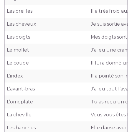
Les oreilles
Il a très froid aux 
Les cheveux
Je suis sortie ave
Les doigts
Mes doigts sont fri
Le mollet
J’ai eu une cramp
Le coude
Il lui a donné un
L’index
Il a pointé son ind
L’avant-bras
J’ai eu tout l’ava
L’omoplate
Tu as reçu un co
La cheville
Vous vous êtes tor
Les hanches
Elle danse avec s