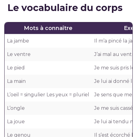
Le vocabulaire du corps
Mots à connaître
Exem
La jambe
Il m’a pincé la ja
Le ventre
J’ai mal au ventre
Le pied
Je me suis pris les
La main
Je lui ai donné la
L’oeil = singulier Les yeux = pluriel
Je sens que mes y
L’ongle
Je me suis cassé 
La joue
Je lui ai tendu ma
Le genou
Il s’est écorché l