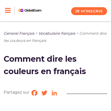
Skip
to
JE M'INSCRIS
content
General Français
>
Vocabulaire français
>
Comment dire
les couleurs en français
Comment dire les
couleurs en français
Partagez sur
Facebook
Twitter
LinkedIn