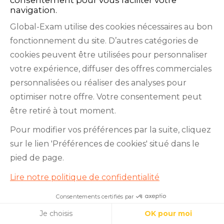
navigation.
Global-Exam utilise des cookies nécessaires au bon
fonctionnement du site. D’autres catégories de
cookies peuvent être utilisées pour personnaliser
votre expérience, diffuser des offres commerciales
personnalisées ou réaliser des analyses pour
Facebook
Twitter
LinkedIn
YouTube
optimiser notre offre. Votre consentement peut
être retiré à tout moment.
Pour modifier vos préférences par la suite, cliquez
sur le lien 'Préférences de cookies' situé dans le
GlobalExam n’entretient aucun lien avec les
pied de page.
institutions qui gèrent les examens officiels du
Lire notre politique de confidentialité
TOEIC®, du Bulats (Linguaskill), du TOEFL IBT®, du
Consentements certifiés par
BRIGHT English, de l’IELTS, du TOEFL ITP®, des
Cookies
Cambridge B2 First et C1 Advanced, du TOEIC
Je choisis
OK pour moi