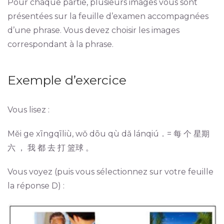
Pour chaque partie, plusieurs images vous sont
présentées sur la feuille d’examen accompagnées
d’une phrase. Vous devez choisir les images
correspondant à la phrase.
Exemple d’exercice
Vous lisez :
Měi ge xīngqīliù, wǒ dōu qù dǎ lánqiú．= 每 个 星期
六 ， 我 都 去 打 篮球 。
Vous voyez (puis vous sélectionnez sur votre feuille
la réponse D) :