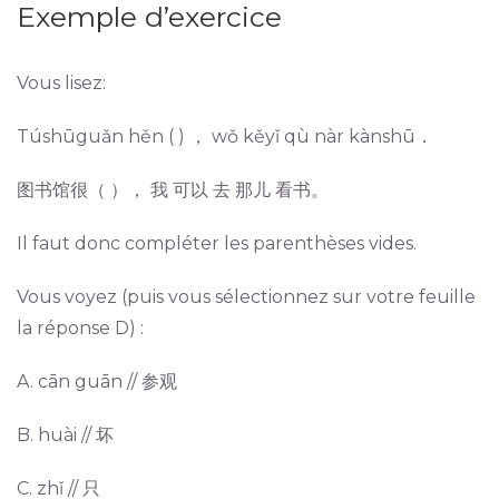
Exemple d’exercice
Vous lisez:
Túshūguǎn hěn ( ) ， wǒ kěyǐ qù nàr kànshū．
图书馆很（ ）， 我 可以 去 那儿 看书。
Il faut donc compléter les parenthèses vides.
Vous voyez (puis vous sélectionnez sur votre feuille
la réponse D) :
A. cān guān // 参观
B. huài // 坏
C. zhǐ // 只