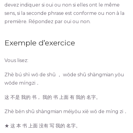
devez indiquer si oui ou non si elles ont le même
sens, si la seconde phrase est conforme ou non à la
première. Répondez par oui ou non.
Exemple d’exercice
Vous lisez:
Zhè bú shì wǒ de shū ， wǒde shū shàngmian yǒu
wǒde míngzi．
这 不是 我的 书， 我的 书 上面 有 我的 名字。
Zhè běn shū shàngmian méiyǒu xiě wǒ de míng zi．
★ 这 本 书 上面 没有 写 我的 名字。