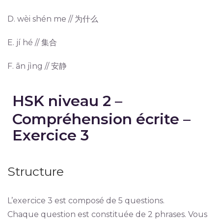
D. wèi shén me // 为什么
E. jí hé // 集合
F. ān jìng // 安静
HSK niveau 2 –
Compréhension écrite –
Exercice 3
Structure
L’exercice 3 est composé de 5 questions.
Chaque question est constituée de 2 phrases. Vous