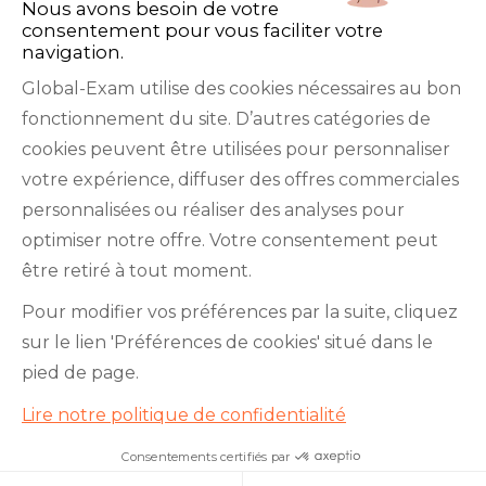
Nous avons besoin de votre
consentement pour vous faciliter votre
navigation.
Global-Exam utilise des cookies nécessaires au bon
fonctionnement du site. D’autres catégories de
Facebook
Twitter
LinkedIn
YouTube
cookies peuvent être utilisées pour personnaliser
votre expérience, diffuser des offres commerciales
personnalisées ou réaliser des analyses pour
optimiser notre offre. Votre consentement peut
être retiré à tout moment.
GlobalExam n’entretient aucun lien avec les
Pour modifier vos préférences par la suite, cliquez
institutions qui gèrent les examens officiels du
sur le lien 'Préférences de cookies' situé dans le
TOEIC®, du Bulats (Linguaskill), du TOEFL IBT®, du
pied de page.
BRIGHT English, de l’IELTS, du TOEFL ITP®, des
Lire notre politique de confidentialité
Cambridge B2 First et C1 Advanced, du TOEIC
Bridge™, du HSK®, du BRIGHT Español, du DELE,
Consentements certifiés par
Je teste mon niveau en 10
minutes !
du DELF, du TCF, du BRIGHT Deutsch et du WiDaF.
Cookies