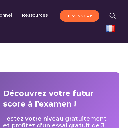
ionnel
Ressources
JE M’INSCRIS
Découvrez votre futur
score à l’examen !
Testez votre niveau gratuitement
et profitez d'un essai gratuit de 3