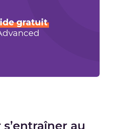
ide
gratuit
 Advanced
 s’entraîner au