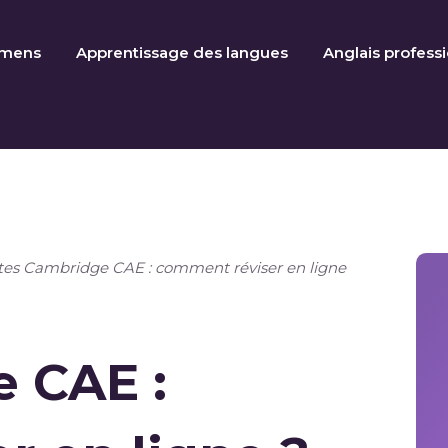
amens
Apprentissage des langues
Anglais profess
tes Cambridge CAE : comment réviser en ligne
 CAE :