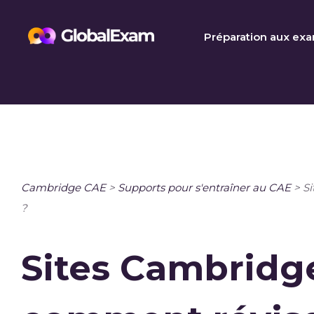
Skip
to
Préparation aux ex
content
Cambridge CAE
>
Supports pour s'entraîner au CAE
>
Si
?
Sites Cambridge