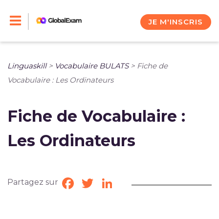
Skip
to
JE M'INSCRIS
content
Linguaskill
>
Vocabulaire BULATS
>
Fiche de
Vocabulaire : Les Ordinateurs
Fiche de Vocabulaire :
Les Ordinateurs
Partagez sur
Facebook
Twitter
LinkedIn