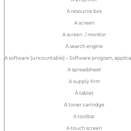
A resource box
A screen
A screen / monitor
A search engine
A software [uncountable] – Software program, applicat
A spreadsheet
A supply firm
A tablet
A toner cartridge
A toolbar
A touch screen