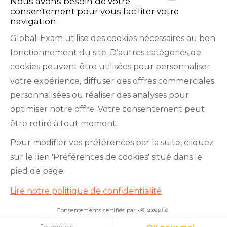
Nous avons besoin de votre
consentement pour vous faciliter votre
navigation.
Global-Exam utilise des cookies nécessaires au bon
fonctionnement du site. D’autres catégories de
Facebook
Twitter
LinkedIn
YouTube
cookies peuvent être utilisées pour personnaliser
votre expérience, diffuser des offres commerciales
personnalisées ou réaliser des analyses pour
optimiser notre offre. Votre consentement peut
être retiré à tout moment.
GlobalExam n’entretient aucun lien avec les
Pour modifier vos préférences par la suite, cliquez
institutions qui gèrent les examens officiels du
sur le lien 'Préférences de cookies' situé dans le
TOEIC®, du Bulats (Linguaskill), du TOEFL IBT®, du
pied de page.
BRIGHT English, de l’IELTS, du TOEFL ITP®, des
Lire notre politique de confidentialité
Cambridge B2 First et C1 Advanced, du TOEIC
Bridge™, du HSK®, du BRIGHT Español, du DELE,
Consentements certifiés par
Je teste mon niveau en 10
minutes !
du DELF, du TCF, du BRIGHT Deutsch et du WiDaF.
Cookies