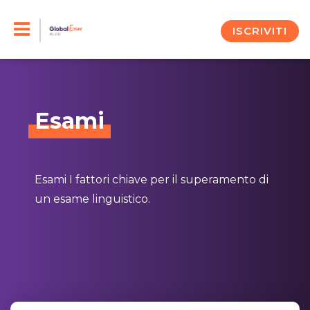
Skip
to
ISCRIVITI
content
Esami
Esami I fattori chiave per il superamento di
un esame linguistico.