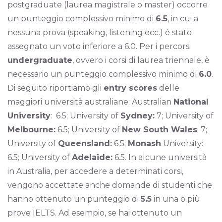
postgraduate (laurea magistrale o master) occorre
un punteggio complessivo minimo di
6.5
, in cui a
nessuna prova (speaking, listening ecc.) è stato
assegnato un voto inferiore a 6.0. Per i percorsi
undergraduate
, ovvero i corsi di laurea triennale, è
necessario un punteggio complessivo minimo di
6.0
.
Di seguito riportiamo gli
entry scores
delle
maggiori università australiane: Australian
National
University
: 6.5; University of
Sydney:
7; University of
Melbourne:
6.5; University of
New South Wales
: 7;
University of
Queensland:
6.5;
Monash
University:
6.5; University of
Adelaide:
6.5. In alcune università
in Australia, per accedere a determinati corsi,
vengono accettate anche domande di studenti che
hanno ottenuto un punteggio di
5.5
in una o più
prove IELTS. Ad esempio, se hai ottenuto un