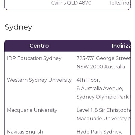
Cairns QLD 4870
Ielts.fnq
Sydney
Centro
Indirizzo
IDP Education Sydney
725-731 George Street 
NSW 2000 Australia
Western Sydney University
4th Floor,
8 Australia Avenue,
Sydney Olympic Park N
Macquarie University
Level 1, 8 Sir Christophe
Macquarie University N
Navitas English
Hyde Park Sydney,