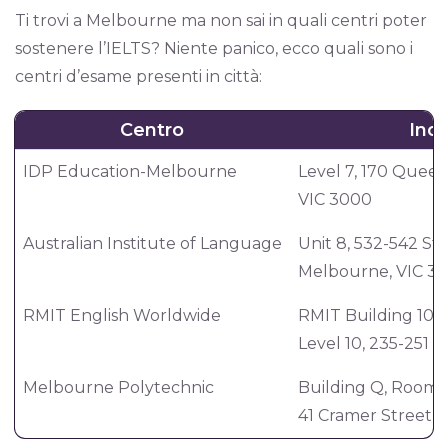
Ti trovi a Melbourne ma non sai in quali centri poter
sostenere l’IELTS? Niente panico, ecco quali sono i
centri d’esame presenti in città:
Centro
Indi
IDP Education-Melbourne
Level 7, 170 Quee
VIC 3000
Australian Institute of Language
Unit 8, 532-542 Sta
Melbourne, VIC 31
RMIT English Worldwide
RMIT Building 108
Level 10, 235-251 
Melbourne Polytechnic
Building Q, Room 
41 Cramer Street, 