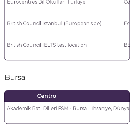
Eurocentres Dil Okulları Türkiye
Cevi
British Council Istanbul (European side)
Esen
British Council IELTS test location
BBah
Bursa
Centro
Akademik Batı Dilleri FSM - Bursa
İhsaniye, Dünya İş