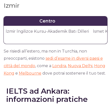
Izmir
Centro
İzmir İngilizce Kursu-Akademik Batı Dilleri
İsmet Kap
Se risiedi all’estero, ma non in Turchia, non
preoccparti, esistono
sedi d’esame in diversi paesi e
città del mondo
, come a
Londra
,
Nuova Delhi
,
Hong
Kong
e
Melbourne
dove potrai sostenere il tuo test.
IELTS ad Ankara:
informazioni pratiche