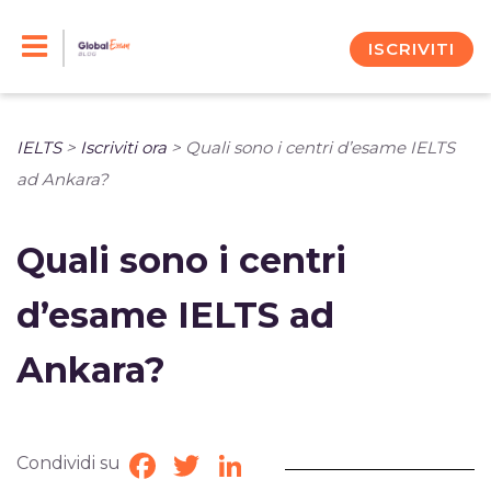
Skip
to
ISCRIVITI
content
IELTS
>
Iscriviti ora
>
Quali sono i centri d’esame IELTS
ad Ankara?
Quali sono i centri
d’esame IELTS ad
Ankara?
Condividi su
Facebook
Twitter
LinkedIn