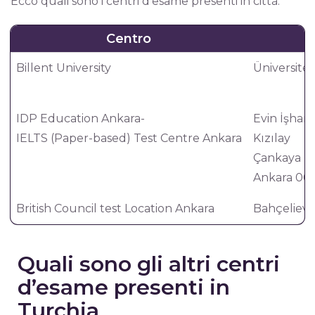
Ecco quali sono i centri d’esame presenti in città:
Centro
Billent University
Üniversite
IDP Education Ankara-
Evin İşhanı
IELTS (Paper-based) Test Centre Ankara
Kızılay
Çankaya
Ankara 06
British Council test Location Ankara
Bahçelievl
Quali sono gli altri centri
d’esame presenti in
Turchia