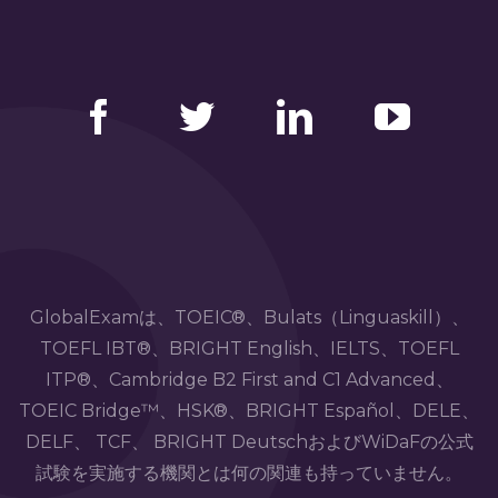
Facebook
Twitter
LinkedIn
YouTube
GlobalExamは、TOEIC®、Bulats（Linguaskill）、
TOEFL IBT®、BRIGHT English、IELTS、TOEFL
ITP®、Cambridge B2 First and C1 Advanced、
TOEIC Bridge™、HSK®、BRIGHT Español、DELE、
DELF、 TCF、 BRIGHT DeutschおよびWiDaFの公式
試験を実施する機関とは何の関連も持っていません。