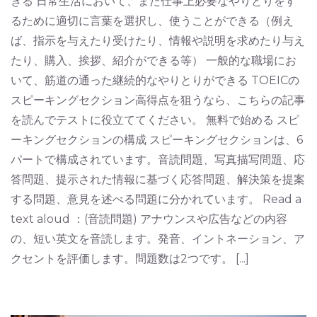
きる 日常生活において、また仕事上必要なやりとりをす
るために適切に言葉を選択し、使うことができる（例え
ば、指示を与えたり受けたり、情報や説明を求めたり与え
たり、購入、挨拶、紹介ができる等） 一般的な職場にお
いて、筋道の通った継続的なやりとりができる TOEICの
スピーキングセクション高得点を狙うなら、こちらの記事
を読んでテストに役立ててください。 無料で始める スピ
ーキングセクションの構成 スピーキングセクションは、6
パートで構成されています。音読問題、写真描写問題、応
答問題、提示された情報に基づく応答問題、解決策を提案
する問題、意見を述べる問題に分かれています。 Read a
text aloud ：(音読問題) アナウンスや広告などの内容
の、短い英文を音読します。発音、イントネーション、ア
クセントを評価します。問題数は2つです。 [...]