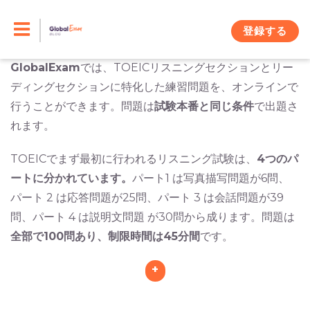
Skip
TOEICで高いスコアを取るには、英語力だけでは不十分
です。英語力に加え、
TOEICの各セクションに特化した
to
登録する
勉強方法
で訓練をすることが成功への鍵です。
content
GlobalExam
では、
TOEICリスニングセクションとリー
ディングセクションに特化した練習問題を、オンラインで
行うことができます。問題は
試験本番と同じ条件
で出題さ
れます。
TOEICでまず最初に行われるリスニング試験は、
4つのパ
ートに分かれています。
パート1 は写真描写問題が6問、
パート 2 は応答問題が25問、パート 3 は会話問題が39
問、パート 4 は説明文問題 が30問から成ります。問題は
全部で100問あり、制限時間は45分間
です。
+