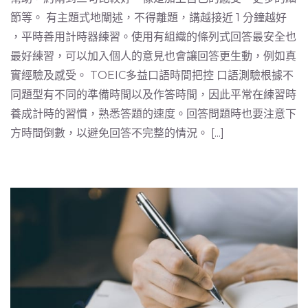
節等。 有主題式地闡述，不得離題，講越接近 1 分鐘越好
，平時善用計時器練習。使用有組織的條列式回答最安全也
最好練習，可以加入個人的意見也會讓回答更生動，例如真
實經驗及感受。 TOEIC多益口語時間把控 口語測驗根據不
同題型有不同的準備時間以及作答時間，因此平常在練習時
養成計時的習慣，熟悉答題的速度。回答問題時也要注意下
方時間倒數，以避免回答不完整的情況。 [...]