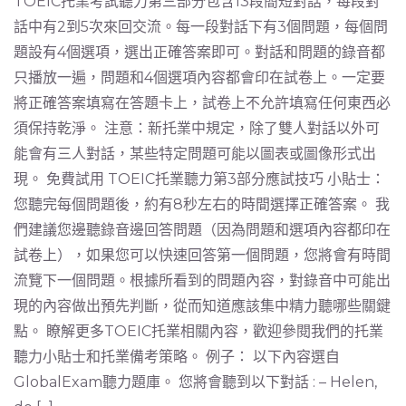
TOEIC托業考試聽力第三部分包含13段簡短對話，每段對
話中有2到5次來回交流。每一段對話下有3個問題，每個問
題設有4個選項，選出正確答案即可。對話和問題的錄音都
只播放一遍，問題和4個選項內容都會印在試卷上。一定要
將正確答案填寫在答題卡上，試卷上不允許填寫任何東西必
須保持乾淨。 注意：新托業中規定，除了雙人對話以外可
能會有三人對話，某些特定問題可能以圖表或圖像形式出
現。 免費試用 TOEIC托業聽力第3部分應試技巧 小貼士：
您聽完每個問題後，約有8秒左右的時間選擇正確答案。 我
們建議您邊聽錄音邊回答問題（因為問題和選項內容都印在
試卷上），如果您可以快速回答第一個問題，您將會有時間
流覽下一個問題。根據所看到的問題內容，對錄音中可能出
現的內容做出預先判斷，從而知道應該集中精力聽哪些關鍵
點。 瞭解更多TOEIC托業相關內容，歡迎參閱我們的托業
聽力小貼士和托業備考策略。 例子： 以下內容選自
GlobalExam聽力題庫。 您將會聽到以下對話 : – Helen,