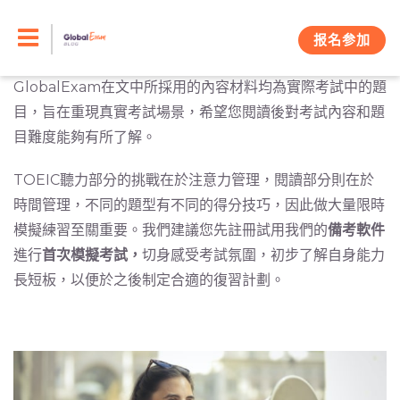
Skip
在本欄目中，我們為您提供了有關TOEIC
考試要求
的一系
列文章，包含
聽力閱讀
兩個部分。特別是難度較大的聽力部
to
报名参加
分，有四篇文章分別介紹
不同的題目類型和答題技巧
。
content
GlobalExam在文中所採用的內容材料均為實際考試中的題
目，旨在重現真實考試場景，希望您閱讀後對考試內容和題
目難度能夠有所了解。
TOEIC聽力部分的挑戰在於注意力管理，閱讀部分則在於
時間管理，不同的題型有不同的得分技巧，因此做大量限時
模擬練習至關重要。我們建議您先註冊試用我們的
備考軟件
進行
首次模擬考試，
切身感受考試氛圍，初步了解自身能力
長短板，以便於之後制定合適的復習計劃。