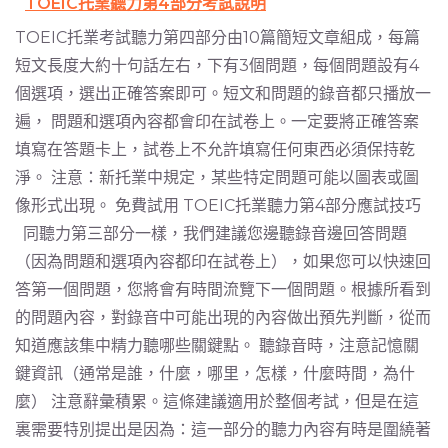
TOEIC托業聽力第4部分考試說明
TOEIC托業考試聽力第四部分由10篇簡短文章組成，每篇
短文長度大約十句話左右，下有3個問題，每個問題設有4
個選項，選出正確答案即可。短文和問題的錄音都只播放一
遍， 問題和選項內容都會印在試卷上。一定要將正確答案
填寫在答題卡上，試卷上不允許填寫任何東西必須保持乾
淨。 注意：新托業中規定，某些特定問題可能以圖表或圖
像形式出現。 免費試用 TOEIC托業聽力第4部分應試技巧
同聽力第三部分一樣，我們建議您邊聽錄音邊回答問題
（因為問題和選項內容都印在試卷上），如果您可以快速回
答第一個問題，您將會有時間流覽下一個問題。根據所看到
的問題內容，對錄音中可能出現的內容做出預先判斷，從而
知道應該集中精力聽哪些關鍵點。 聽錄音時，注意記憶關
鍵資訊（通常是誰，什麼，哪里，怎樣，什麼時間，為什
麼） 注意辭彙積累。這條建議適用於整個考試，但是在這
裏需要特別提出是因為：這一部分的聽力內容有時是圍繞著