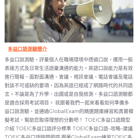
多益口語測驗簡介
多益口說測驗，評量個人在職場環境中透過口說，運用一般
表達方式及日常生活語彙溝通的能力。英語口說能力是有效
進行簡報、面對面溝通、會議、視訊會議、電話會議及電話
對談不可或缺的要項，因為英語已經成了網路時代的共同語
言。不論是為了升學、出國或是自我檢測，多益口語測驗都
是適合採用考試項目。 就跟著我們一起來看看如何準備多
益口說測驗，並通過GlobalExam的精選題庫練習和真實模
擬考試，幫助您取得理想的分數吧！ TOEIC多益口語題型
介紹 TOEIC多益口語評分標準 TOEIC多益口語–攻略–建議
TOEIC多益口語時間把控 跟著GlobalExam練習TOEIC多