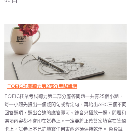
do [...]
TOEIC托業聽力第2部分考試說明
TOEIC托業考試聽力第二部分應答問題一共有25個小題，
每一小題先提出一個疑問句或肯定句，再給出ABC三個不同
回答選項，選出合適的應答即可。錄音只播放一遍，問題和
選項內容都不會印在試卷上。一定要將正確答案填寫在答題
卡上，試卷上不允許填寫任何東西必須保持乾淨。 免費試