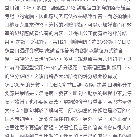
益口語 TOEIC多益口語題型介紹 試題經由網際網路傳送至
考場中的電腦，因此應試者無法透過紙筆作答，而必須藉由
耳機麥克風來作答。這樣的測驗型態，可以更加詳實而有效
率的紀錄應試者作答的內容，並得出公正而有效的評分結
果。 題數：6個題型，共11題 測驗時間：約20分鐘 TOEIC
多益口語評分標準 應試者作答的內容將以數位方式錄音
後，由評分人員進行評分。多益口說測驗共有六個題型，其
中前四個題型採用0~3的評分級距，後兩個題型則採用0~5
的評分級距。之後再將各大題所得的評分級距換算成
0~200分的分數。 TOEIC多益口語–攻略–建議 口語部分主
要應是策略是：流暢度、發音、斷句。朗讀的過程中不要停
頓，讀錯了也不要回頭改。單詞的發音很重要，嘴巴盡量張
大來唸。斷句等於了解句意，所以適當的停頓也是必要的。
回答問題時，一定要先聽懂在回答。另外，除了回答正確，
也要注意不要過於簡短。試著拉長自己的答案將會有很大的
幫助，約兩到三句比較好。像是加上自己的感受、更多的細