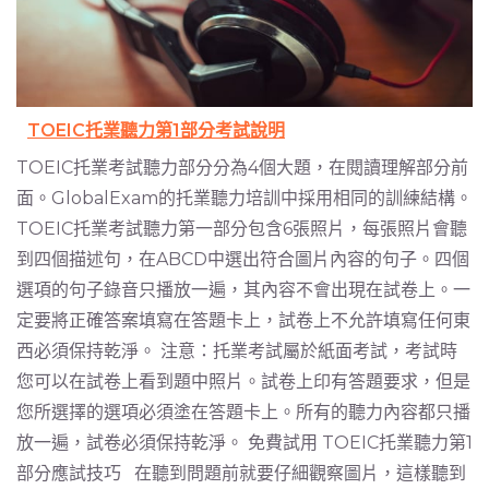
TOEIC托業聽力第1部分考試說明
TOEIC托業考試聽力部分分為4個大題，在閱讀理解部分前
面。GlobalExam的托業聽力培訓中採用相同的訓練結構。
TOEIC托業考試聽力第一部分包含6張照片，每張照片會聽
到四個描述句，在ABCD中選出符合圖片內容的句子。四個
選項的句子錄音只播放一遍，其內容不會出現在試卷上。一
定要將正確答案填寫在答題卡上，試卷上不允許填寫任何東
西必須保持乾淨。 注意：托業考試屬於紙面考試，考試時
您可以在試卷上看到題中照片。試卷上印有答題要求，但是
您所選擇的選項必須塗在答題卡上。所有的聽力內容都只播
放一遍，試卷必須保持乾淨。 免費試用 TOEIC托業聽力第1
部分應試技巧 在聽到問題前就要仔細觀察圖片，這樣聽到