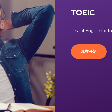
TOEIC
Test of English for 
现在开始