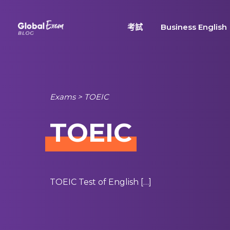
Skip
to
考試
Business English
content
Exams
>
TOEIC
TOEIC
TOEIC Test of English […]