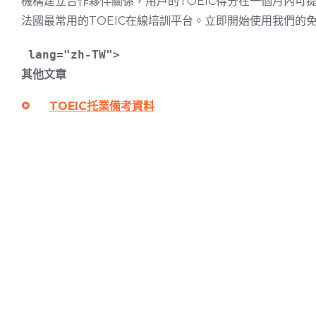
機構建立合作夥伴關係，用戶的TOEIC得分在一個月內可
法國最常用的TOEIC在線培訓平台。立即開始使用我們的
lang="zh-TW">

其他文章
TOEIC托業備考資料