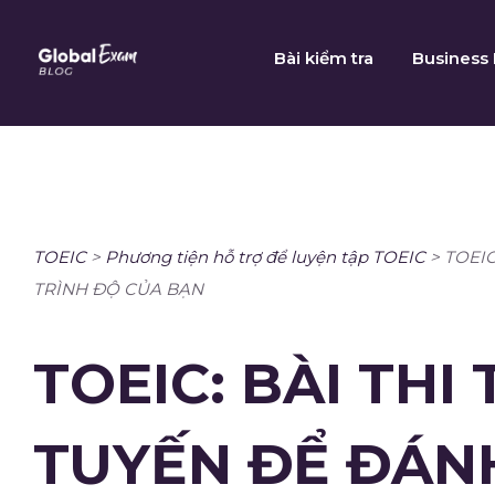
Skip
to
Bài kiểm tra
Business 
content
TOEIC
>
Phương tiện hỗ trợ để luyện tập TOEIC
>
TOEIC
TRÌNH ĐỘ CỦA BẠN
TOEIC: BÀI THI
TUYẾN ĐỂ ĐÁNH