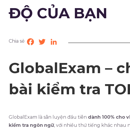
ĐỘ CỦA BẠN
Chia sẻ
Facebook
Twitter
LinkedIn
GlobalExam – c
bài kiểm tra TO
GlobalExam là sân luyện đầu tiên
dành
100%
cho
v
kiểm
tra
ngôn
ngữ
, với nhiều thứ tiếng khác nhau