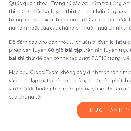
Quốc quan thoại. Trong số các bài kiểm tra tiếng A
thi TOEIC. Các bài luyện thi được viết bởi các giáo v
trong lĩnh vực kiểm tra ngôn ngữ. Các bài tập được h
nghiêm ngặt của các chứng chỉ ngôn ngữ chính thứ
Để đảm bảo cho bạn một sự chuẩn bị đem lại hiệu quả
phép bạn luyện
60 giờ bài tập
trên sân luyện trực 
bài thi thử
để bạn có thể tập dượt TOEIC trong điều
Mặc dầu GlobalExam không có ý định trở thành một 
vẫn thiết lập một phiên bản dùng thử miễn phí (chún
và để được hưởng bản miễn phí này, bạn chỉ cần mất 
của chúng tôi.
THỰC HÀNH M