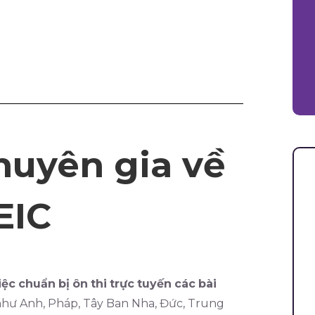
huyên gia về
EIC
iệc
chuẩn
bị
ôn
thi
trực
tuyến
các
bài
 như Anh, Pháp, Tây Ban Nha, Đức, Trung