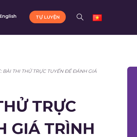
English
TỰ LUYỆN
: BÀI THI THỬ TRỰC TUYẾN ĐỂ ĐÁNH GIÁ
 THỬ TRỰC
 GIÁ TRÌNH